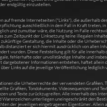
der endgültig einzustellen.
en auf fremde Internetseiten ("Links"), die außerhalb 
pflichtung ausschließlich in dem Fall in Kraft treten, i
glich und zumutbar wäre, die Nutzung im Falle rechtswi
ass zum Zeitpunkt der Linksetzung keine illegalen Inhalt
 zukünftige Gestaltung, die Inhalte oder die Urhebersc
alb distanziert er sich hiermit ausdrücklich von allen In
ndert wurden. Diese Feststellung gilt für alle innerhal
egale, fehlerhafte oder unvollständige Inhalte und insbe
 dargebotener Informationen entstehen, haftet allein d
über Links auf die jeweilige Veröffentlichung lediglich 
likationen die Urheberrechte der verwendeten Grafiken
tellte Grafiken, Tondokumente, Videosequenzen und Text
en und Texte zurückzugreifen. Alle innerhalb des Inte
d Warenzeichen unterliegen uneingeschränkt den Besti
ten der jeweiligen eingetragenen Eigentümer. Allein a