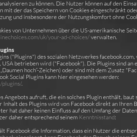
alysieren zu können. Die Nutzer können auf den Einsat
 mit der das Speichern von Cookies eingeschränkt oder
utzung und insbesondere der Nutzungskomfort ohne Coo
okies von Unternehmen über die US-amerikanische Sei
inechoices.com/uk/your-ad-choices/
verwalten.
ugins
ins ("Plugins") des sozialen Netzwerkes facebook.com,
4, USA betrieben wird ("Facebook"). Die Plugins sind a
in „Daumen hoch“-Zeichen) oder sind mit dem Zusatz "Fac
ook Social Plugins kann hier eingesehen werden:
/plugins/
.
Angebots aufruft, die ein solches Plugin enthält, baut
r Inhalt des Plugins wird von Facebook direkt an Ihren 
er hat daher keinen Einfluss auf den Umfang der Daten,
utzer daher entsprechend seinem
Kenntnisstand
:
ält Facebook die Information, dass ein Nutzer die ents