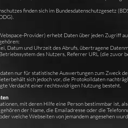
nschutzes finden sich im Bundesdatenschutzgesetz (B
DDDG).
Webspace-Provider) erhebt Daten über jeden Zugriff au
 gehören:
ei, Datum und Uhrzeit des Abrufs, übertragene Datenm
 Betriebssystem des Nutzers, Referrer URL (die zuvor b
daten nur für statistische Auswertungen zum Zweck des
terbehält sich jedoch vor, die Protokolldaten nachträg
gte Verdacht einer rechtswidrigen Nutzung besteht.
aten
ionen, mit deren Hilfe eine Person bestimmbar ist, als
 gehören der Name, die Emailadresse oder die Telefon
en oder welche Webseiten von jemandem angesehen wur