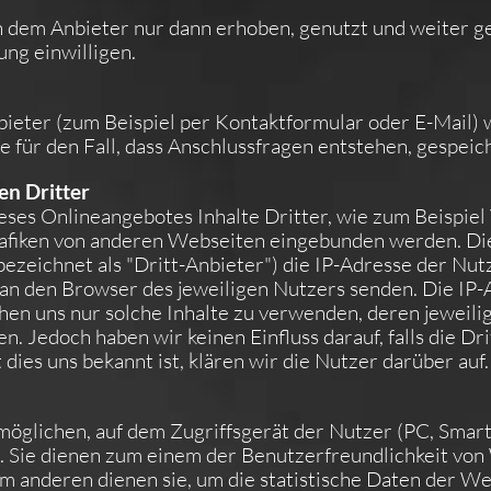
em Anbieter nur dann erhoben, genutzt und weiter geg
ung einwilligen.
ieter (zum Beispiel per Kontaktformular oder E-Mail)
 für den Fall, dass Anschlussfragen entstehen, gespeich
en Dritter
eses Onlineangebotes Inhalte Dritter, wie zum Beispiel
fiken von anderen Webseiten eingebunden werden. Dies
bezeichnet als "Dritt-Anbieter") die IP-Adresse der Nu
t an den Browser des jeweiligen Nutzers senden. Die IP-A
hen uns nur solche Inhalte zu verwenden, deren jeweilig
. Jedoch haben wir keinen Einfluss darauf, falls die Dri
dies uns bekannt ist, klären wir die Nutzer darüber auf.
rmöglichen, auf dem Zugriffsgerät der Nutzer (PC, Smartp
. Sie dienen zum einem der Benutzerfreundlichkeit vo
um anderen dienen sie, um die statistische Daten der W